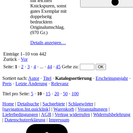
mit leichten
Knickspuren, sonst
gutes Exemplar mit
doppelseitg
bedrucktem
Originalumschlag.
(970 Gr.)
Details anzeigen…
Einträge 1–10 von 442
Zurück
·
Vor
Seite:
1
·
2
·
3
·
4
· ... ·
44
·
45
Gehe zu
:
Sortiert nach:
Autor
·
Titel
·
Katalogsortierung
·
Erscheinungsjahr
·
Preis
·
Letzte Änderung
·
Relevanz
Titel pro Seite:
5
·
10
·
15
·
20
·
50
·
100
Home
|
Detailsuche
|
Sachgebiete
|
Schlagwörter
|
[navigation.list.quicklink]
|
Warenkorb
|
Veranstaltungen
|
Lieferbedingungen
|
AGB
|
Vertrag widerrufen
|
Widerrufsbelehrung
|
Datenschutzerklärung
|
Impressum