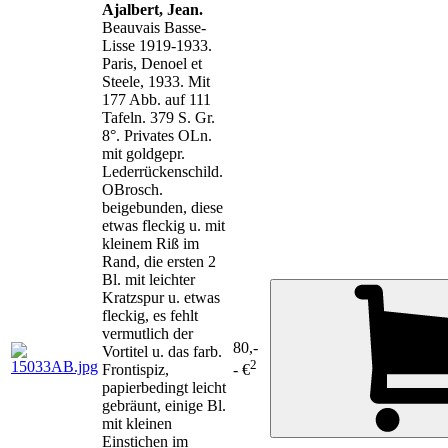
Ajalbert, Jean.
Beauvais Basse-
Lisse 1919-1933.
Paris, Denoel et
Steele, 1933. Mit
177 Abb. auf 111
Tafeln. 379 S. Gr.
8°. Privates OLn.
mit goldgepr.
Lederrückenschild.
OBrosch.
beigebunden, diese
etwas fleckig u. mit
kleinem Riß im
Rand, die ersten 2
Bl. mit leichter
Kratzspur u. etwas
fleckig, es fehlt
vermutlich der
80,-
Vortitel u. das farb.
2
Frontispiz,
- €
papierbedingt leicht
gebräunt, einige Bl.
mit kleinen
Einstichen im