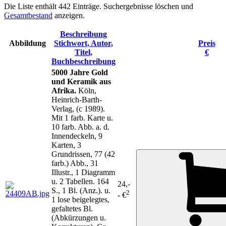
Die Liste enthält 442 Einträge. Suchergebnisse löschen und
Gesamtbestand
anzeigen.
Beschreibung
Abbildung
Stichwort, Autor,
Preis
Titel,
€
Buchbeschreibung
5000 Jahre Gold
und Keramik aus
Afrika.
Köln,
Heinrich-Barth-
Verlag, (c 1989).
Mit 1 farb. Karte u.
10 farb. Abb. a. d.
Innendeckeln, 9
Karten, 3
Grundrissen, 77 (42
farb.) Abb., 31
Illustr., 1 Diagramm
u. 2 Tabellen. 164
24,-
S., 1 Bl. (Anz.). u.
2
- €
1 lose beigelegtes,
gefaltetes Bl.
(Abkürzungen u.