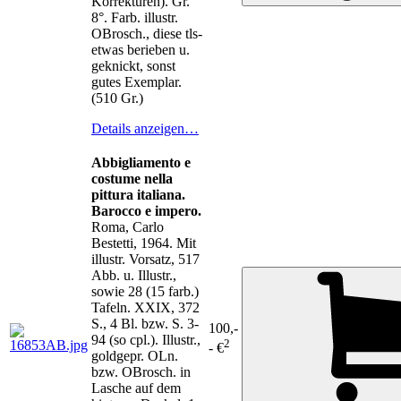
Korrekturen). Gr.
8°. Farb. illustr.
OBrosch., diese tls-
etwas berieben u.
geknickt, sonst
gutes Exemplar.
(510 Gr.)
Details anzeigen…
Abbigliamento e
costume nella
pittura italiana.
Barocco e impero.
Roma, Carlo
Bestetti, 1964. Mit
illustr. Vorsatz, 517
Abb. u. Illustr.,
sowie 28 (15 farb.)
Tafeln. XXIX, 372
S., 4 Bl. bzw. S. 3-
100,-
94 (so cpl.). Illustr.,
2
- €
goldgepr. OLn.
bzw. OBrosch. in
Lasche auf dem