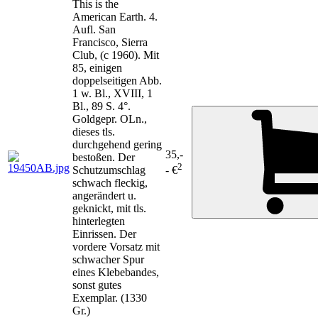
This is the
American Earth. 4.
Aufl. San
Francisco, Sierra
Club, (c 1960). Mit
85, einigen
doppelseitigen Abb.
1 w. Bl., XVIII, 1
Bl., 89 S. 4°.
Goldgepr. OLn.,
dieses tls.
durchgehend gering
35,-
bestoßen. Der
2
Schutzumschlag
- €
schwach fleckig,
angerändert u.
geknickt, mit tls.
hinterlegten
Einrissen. Der
vordere Vorsatz mit
schwacher Spur
eines Klebebandes,
sonst gutes
Exemplar. (1330
Gr.)