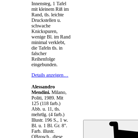
Innensteg, 1 Tafel
mit kleinem Riß im
Rand, tls. leichte
Druckstellen u.
schwache
Knickspuren,
wenige Bl. im Rand
minimal verklebt,
die Tafeln tls. in
falscher
Reihenfolge
eingebunden.
Details anzeigen…
Alessandro
Mendini.
Milano,
Politi, 1989. Mit
125 (118 farb.)
Abb. u. 11, tls.
mehrtlg. (4 farb.)
Illustr. 196 S., 1 w.
Bl. u. 1 Bl. Gr. 8°.
Farb. illustr.
OBrosch., diese