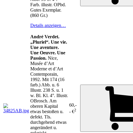
Farb. illustr. OPbd.
Gutes Exemplar.
(860 Gr.)
Details anzeigen…
André Verdet.
„Pluriel“. Une vie.
Une aventure.
Une Oeuvre. Une
Passion.
Nice,
Musée d’Art
Moderne et d’Art
Contemporain,
1992. Mit 174 (16
farb.) Abb. u. 6
Illustr. 238 S. u. 1
w. Bl. Kl. 4°. Illustr.
OBrosch. Am
60,-
oberen Kapital
2
etwas bestoßen u.
- €
defekt. Tls.
durchgehend etwas
angerändert u.
geknickt,